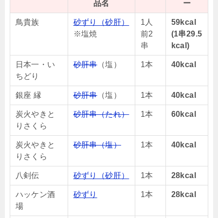
品名
ー
鳥貴族
砂ずり（砂肝）
1人
59kcal
※塩焼
前2
(1串29.5
串
kcal)
日本一・い
砂肝串
（塩）
1本
40kcal
ちどり
銀座 縁
砂肝串
（塩）
1本
40kcal
炭火やきと
砂肝串（たれ）
1本
60kcal
りさくら
炭火やきと
砂肝串（塩）
1本
40kcal
りさくら
八剣伝
砂ずり（砂肝）
1本
28kcal
ハッケン酒
砂ずり
1本
28kcal
場