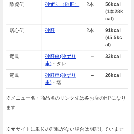
酔虎伝
砂ずり（砂肝）
2本
56kcal
(1本28k
cal)
居心伝
砂肝
2本
91kcal
(45.5kc
al)
竜鳳
砂肝串(砂ずり
–
33kcal
串)
・タレ
竜鳳
砂肝串(砂ずり
–
26kcal
串)
・塩
※メニュー名・商品名のリンク先は各お店のHPになり
ます
※元サイトに単位の記載がない場合は明記していませ