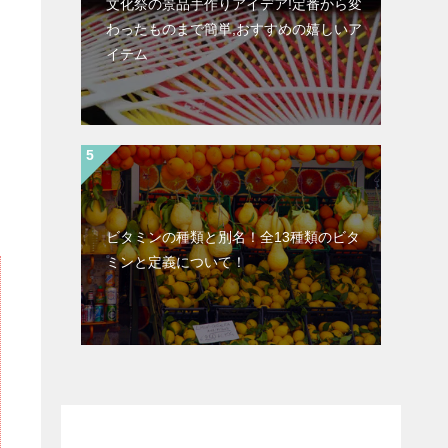
文化祭の景品手作りアイデア!定番から変
わったものまで簡単,おすすめの嬉しいア
イテム
ビタミンの種類と別名！全13種類のビタ
ミンと定義について！