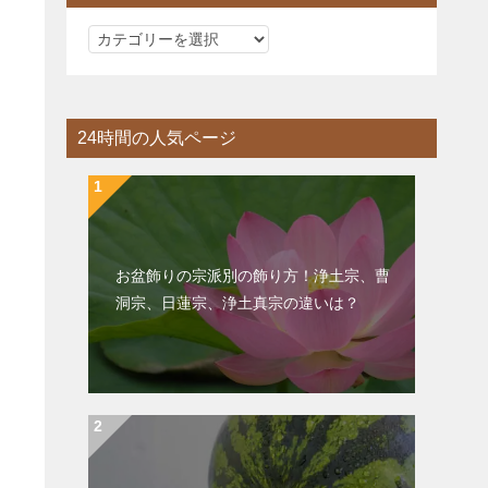
カ
テ
ゴ
リ
24時間の人気ページ
ー
お盆飾りの宗派別の飾り方！浄土宗、曹
洞宗、日蓮宗、浄土真宗の違いは？