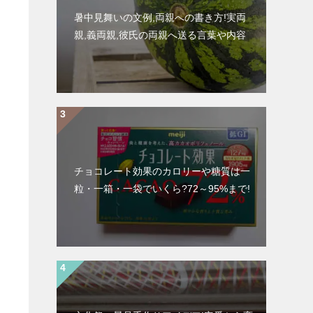
暑中見舞いの文例,両親への書き方!実両
親,義両親,彼氏の両親へ送る言葉や内容
チョコレート効果のカロリーや糖質は一
粒・一箱・一袋でいくら?72～95%まで!