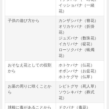
イッショバナ（一緒
花）
子供の遊び方から
カンザシバナ（簪花）
オリカケバナ（折掛
花）
ジュズバナ（数珠花）
イカリバナ（碇花）
ローソクバナ（蝋燭
花）
おそなえ花としての役割
ホトケバナ（仏花）
から
オボンバナ（お盆花）
ホトケグサ（仏草）
お墓の周りに咲くことか
シビトグサ（死人草）
ら
ソウシキバナ（葬式
花）
球根に毒があることから
ドクバナ（毒花）