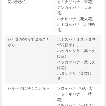
花の形から
カミナリバナ（雷花）
テンガイバナ（天蓋
花）
ハナビバナ（花火花）
オミコシバナ（お神輿
花）
花と葉が別々で出ること
ハミズハナミズ（葉見
から
ず花見ず）、
ハッカケクサ（葉っ欠
け草）
ハッカケバナ（葉っ欠
け花）
ハヌケグサ（葉抜け
草）
花が一斉に咲くことから
ソロイバナ（揃い花）
イットキバナ（一時
花）
イチジバナ（一時花）