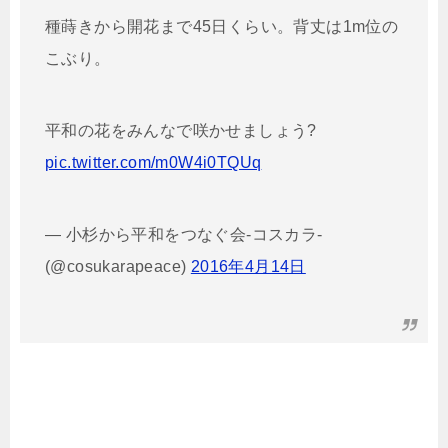
種蒔きから開花まで45日くらい。背丈は1m位の
こぶり。
平和の花をみんなで咲かせましょう?
pic.twitter.com/m0W4i0TQUq
— 小杉から平和をつなぐ会‐コスカラ‐
(@cosukarapeace)
2016年4月14日