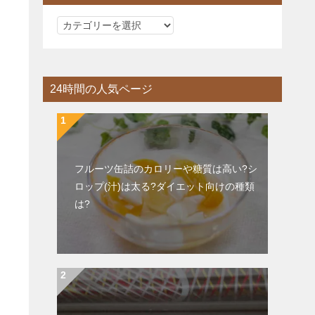
カ
テ
ゴ
リ
24時間の人気ページ
ー
フルーツ缶詰のカロリーや糖質は高い?シ
ロップ(汁)は太る?ダイエット向けの種類
は?