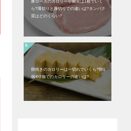
豚ロースのカロリーや糖質は1枚でいく
ら?薄切りと厚切りでの違いは?タンパク
質はどのくらい?
卵焼きのカロリーは一切れでいくら?卵1
個や2個でのカロリーの違いは?