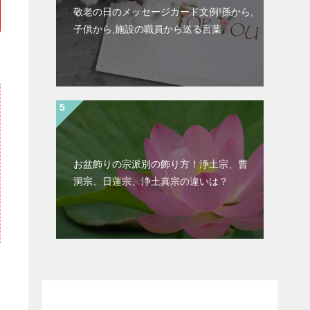
敬老の日のメッセージカード文例!孫から,
子供から,施設の職員から送る言葉
お盆飾りの宗派別の飾り方！浄土宗、曹
洞宗、日蓮宗、浄土真宗の違いは？