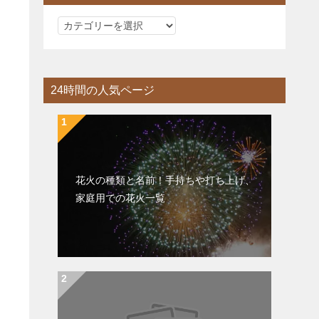
カ
テ
ゴ
リ
24時間の人気ページ
ー
花火の種類と名前！手持ちや打ち上げ、
家庭用での花火一覧