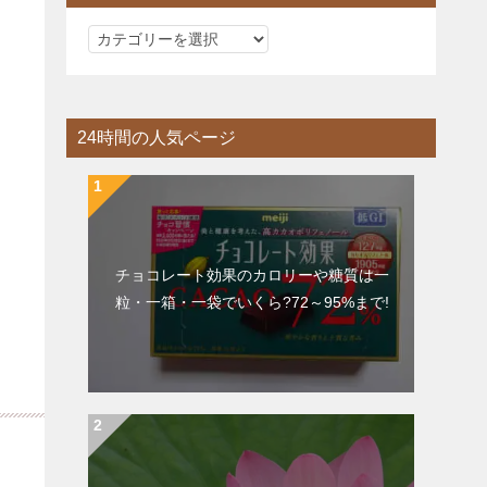
カ
テ
ゴ
リ
24時間の人気ページ
ー
チョコレート効果のカロリーや糖質は一
粒・一箱・一袋でいくら?72～95%まで!