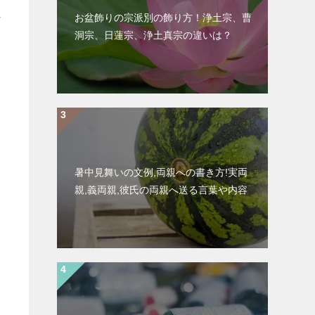
お盆飾りの宗派別の飾り方！浄土宗、曹
洞宗、日蓮宗、浄土真宗の違いは？
暑中見舞いの文例,両親への書き方!実両
親,義両親,彼氏の両親へ送る言葉や内容