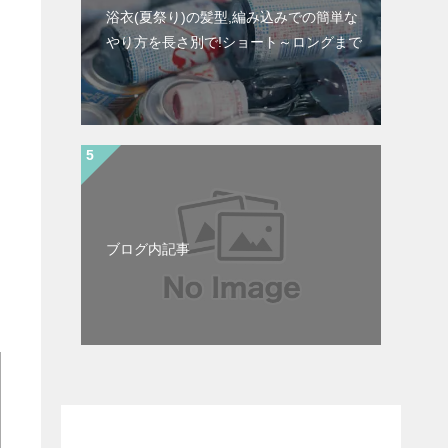
浴衣(夏祭り)の髪型,編み込みでの簡単な
やり方を長さ別で!ショート～ロングまで
ブログ内記事