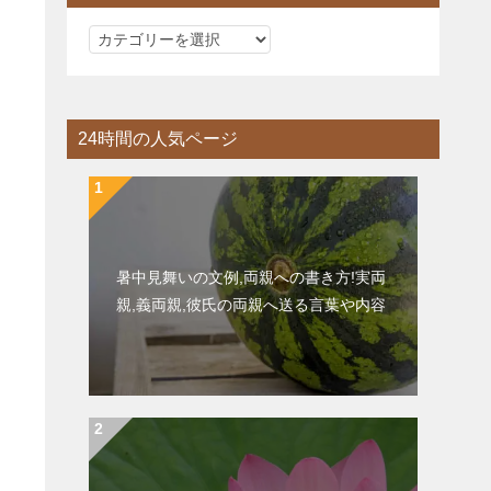
カ
テ
ゴ
リ
24時間の人気ページ
ー
暑中見舞いの文例,両親への書き方!実両
親,義両親,彼氏の両親へ送る言葉や内容