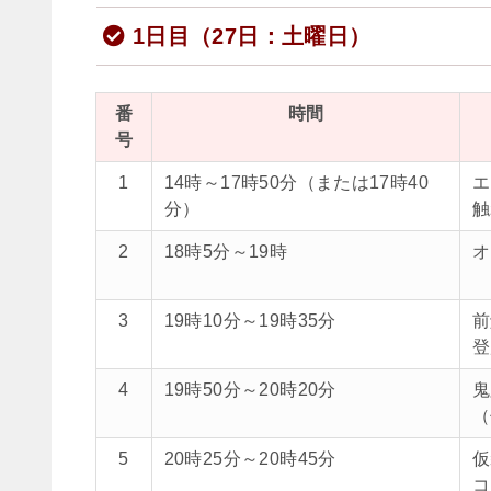
1日目（27日：土曜日）
番
時間
号
1
14時～17時50分（または17時40
エ
分）
触
2
18時5分～19時
オ
3
19時10分～19時35分
前
登
4
19時50分～20時20分
鬼
（
5
20時25分～20時45分
仮
コ