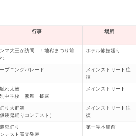
行事
場所
ンマ大王が訪問！！地獄まつり前
ホテル旅館廻り
れ
ープニングパレード
メインストリート往
復
触れ太鼓
メインストリート
別中学校 熊舞 披露
踊り大群舞
メインストリート往
仮装鬼踊りコンテスト）
復
装鬼踊り
第一滝本館前
ンテスト審査発表