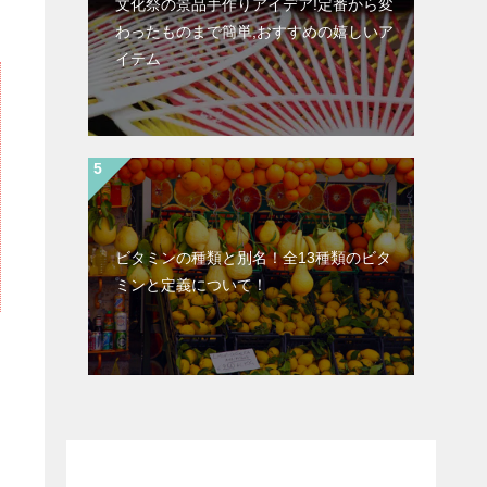
文化祭の景品手作りアイデア!定番から変
わったものまで簡単,おすすめの嬉しいア
イテム
ビタミンの種類と別名！全13種類のビタ
ミンと定義について！