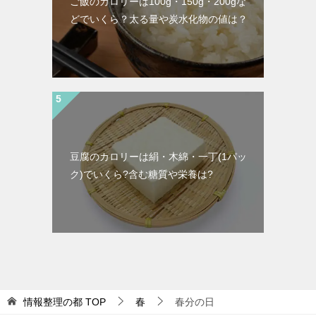
ご飯のカロリーは100g・150g・200gな
どでいくら？太る量や炭水化物の値は？
豆腐のカロリーは絹・木綿・一丁(1パッ
ク)でいくら?含む糖質や栄養は?
情報整理の都
TOP
春
春分の日