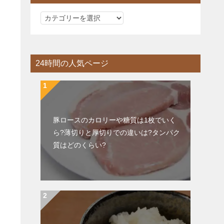
カ
テ
ゴ
リ
24時間の人気ページ
ー
豚ロースのカロリーや糖質は1枚でいく
ら?薄切りと厚切りでの違いは?タンパク
質はどのくらい?