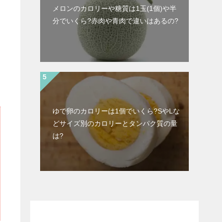
メロンのカロリーや糖質は1玉(1個)や半
分でいくら?赤肉や青肉で違いはあるの?
ゆで卵のカロリーは1個でいくら?SやLな
どサイズ別のカロリーとタンパク質の量
は?