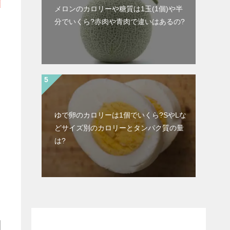
メロンのカロリーや糖質は1玉(1個)や半
分でいくら?赤肉や青肉で違いはあるの?
ゆで卵のカロリーは1個でいくら?SやLな
どサイズ別のカロリーとタンパク質の量
は?