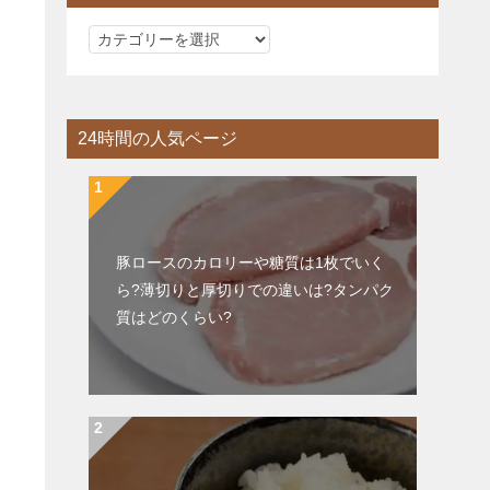
カ
テ
ゴ
リ
24時間の人気ページ
ー
豚ロースのカロリーや糖質は1枚でいく
ら?薄切りと厚切りでの違いは?タンパク
質はどのくらい?