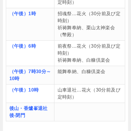
定時刻）
（午後）1時
招魂祭…花火（30分前及び定
時刻）
祈祷舞奉納、栗山太神楽会
（幣殿）
（午後）6時
前夜祭…花火（30分前及び定
時刻）
祈祷舞奉納、白糠倶楽会
（午後）7時30分～
能舞奉納、白糠倶楽会
10時
（午後）10時
山車退社…花火（30分前及び
定時刻）
後山・香爐峯退社
後-閉門