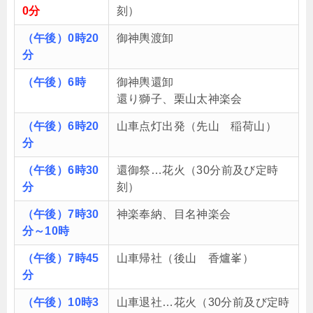
0分
刻）
（午後）0時20
御神輿渡卸
分
（午後）6時
御神輿還卸
還り獅子、栗山太神楽会
（午後）6時20
山車点灯出発（先山 稲荷山）
分
（午後）6時30
還御祭…花火（30分前及び定時
分
刻）
（午後）7時30
神楽奉納、目名神楽会
分～10時
（午後）7時45
山車帰社（後山 香爐峯）
分
（午後）10時3
山車退社…花火（30分前及び定時