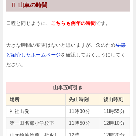
山車の時間
日程と同じように、
こちらも例年の時間
です。
大きな時間の変更はないと思いますが、念のため
先ほ
ど紹介したホームページ
を確認しておくようにしてく
ださい。
山車五町引き
場所
先山時刻
後山時刻
神社出発
11時30分
11時55分
第一田名部小学校下
11時50分
12時10分
山元給油所前 折返し
12時
12時20分