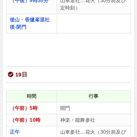
（午後）9時30分
山車退社…花火（30分前及び
定時刻）
後山・香爐峯退社
後-閉門
19日
時間
行事
（午前）5時
開門
（午前）10時
神楽・能舞参社
正午
山車参社…花火（30分前及び