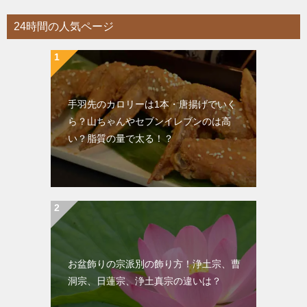
リ
24時間の人気ページ
ー
手羽先のカロリーは1本・唐揚げでいく
ら？山ちゃんやセブンイレブンのは高
い？脂質の量で太る！？
お盆飾りの宗派別の飾り方！浄土宗、曹
洞宗、日蓮宗、浄土真宗の違いは？