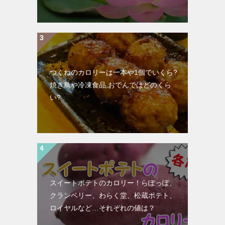
つくねのカロリーは一本や1個でいくら?
焼き鳥や冷凍食品,おでんではどのくら
い?
スイートポテトのカロリー！らぽっぽ、
クランベリー、わらく堂、松蔵ポテト、
ロイヤルなど…それぞれの値は？