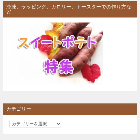
シ
冷凍、ラッピング、カロリー、トースターでの作り方な
ど
ョ
ン
カテゴリー
カ
テ
ゴ