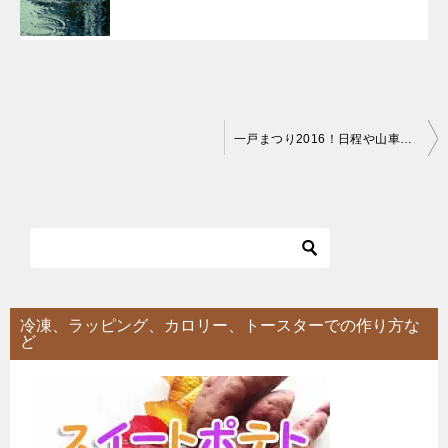
投
一戸まつり2016！日程や山車の時間はどうなる？駐車場の場所について
稿
ナ
ビ
ゲ
ー
シ
冷凍、ラッピング、カロリー、トースターでの作り方な
ど
ョ
ン