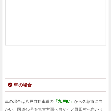
車の場合
車の場合は八戸自動車道の
「九戸IC」
から久慈市に向
かい、国道45号を宮古方面へ向かうと
野田村へ向かう