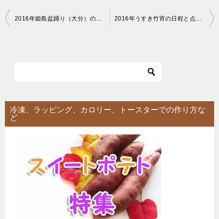
投
2016年姫島盆踊り（大分）の駐車場！時間やアクセス、帰りのフェリーはどうなる？
2016年うすき竹宵の日程と点灯時間！駐車場はどうなる？【第20回】
稿
ナ
ビ
ゲ
ー
シ
冷凍、ラッピング、カロリー、トースターでの作り方な
ど
ョ
ン