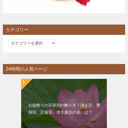
カテゴリー
カ
テ
ゴ
リ
24時間の人気ページ
ー
お盆飾りの宗派別の飾り方！浄土宗、曹
洞宗、日蓮宗、浄土真宗の違いは？