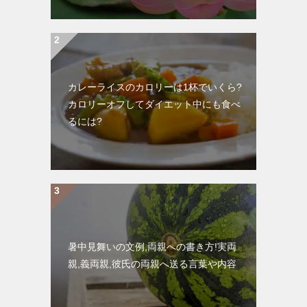
カレーライスのカロリーは1杯でいくら?
カロリーオフしてダイエット中にも食べ
るには?
暑中見舞いの文例,両親への書き方!実両
親,義両親,彼氏の両親へ送る言葉や内容