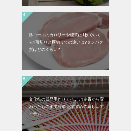
豚ロースのカロリーや糖質は1枚でいく
ら?薄切りと厚切りでの違いは?タンパク
質はどのくらい?
文化祭の景品手作りアイデア!定番から変
わったものまで簡単,おすすめの嬉しいア
イテム