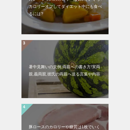
カロリーオフしてダイエット中にも食べ
るには?
暑中見舞いの文例,両親への書き方!実両
親,義両親,彼氏の両親へ送る言葉や内容
豚ロースのカロリーや糖質は1枚でいく