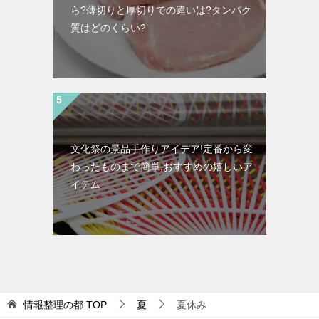
ら?薄切りと厚切りでの違いは?タンパク
質はどのくらい?
文化祭の景品手作りアイデア!定番から変
わったものまで簡単,おすすめの嬉しいア
イテム
情報整理の都
TOP
夏
夏休み