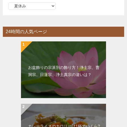
カ
テ
ゴ
リ
24時間の人気ページ
ー
お盆飾りの宗派別の飾り方！浄土宗、曹
洞宗、日蓮宗、浄土真宗の違いは？
カレーライスのカロリーは1杯でいくら?