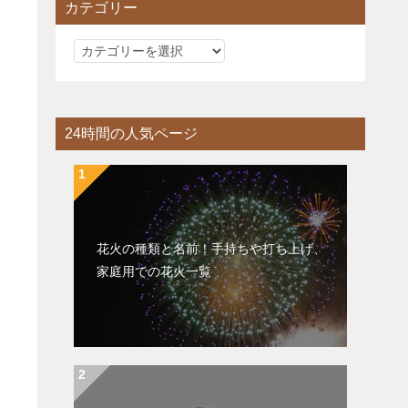
カテゴリー
カ
テ
ゴ
リ
24時間の人気ページ
ー
花火の種類と名前！手持ちや打ち上げ、
家庭用での花火一覧